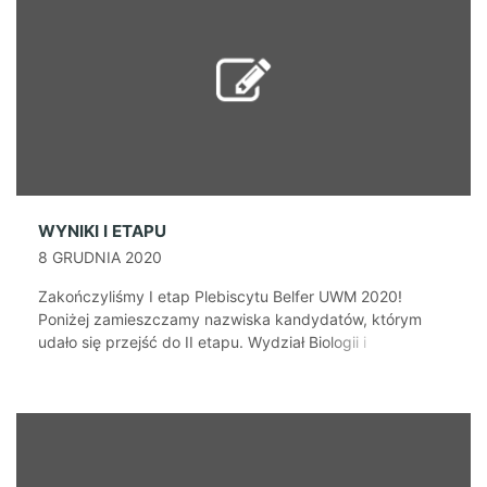
5500 głosów na wszystkich […]
WYNIKI I ETAPU
8 GRUDNIA 2020
Zakończyliśmy I etap Plebiscytu Belfer UWM 2020!
Poniżej zamieszczamy nazwiska kandydatów, którym
udało się przejść do II etapu. Wydział Biologii i
Biotechnologii dr Anna Leska dr Katarzyna Głowacka dr
Beata Kurowicka Wydział Bioinżynierii Zwierząt prof. dr
hab. Anna Wójcik prof. dr hab. Andrzej Gugołek dr hab.
Paweł Janiszewski prof. UWM Wydział Geoinżynierii dr
hab. inż. [...]