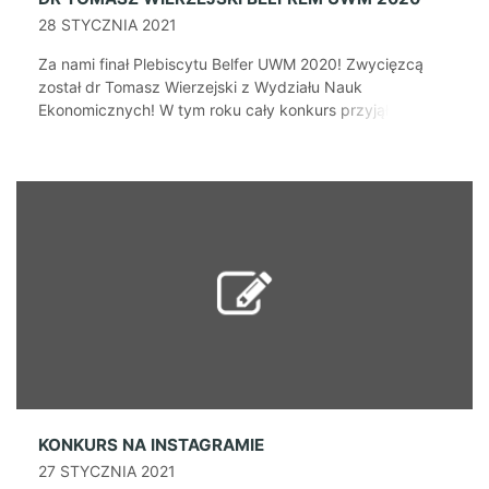
28 STYCZNIA 2021
Za nami finał Plebiscytu Belfer UWM 2020! Zwycięzcą
został dr Tomasz Wierzejski z Wydziału Nauk
Ekonomicznych! W tym roku cały konkurs przyjął
odmienną formę w porównaniu z zeszłymi latami. Został
podzielony na 3 etapy. W pierwszym z nich wszyscy
studenci mieli możliwość zgłosić kandydatów do tytułu
Belfra wydziału. Następnie Rady Wydziałowe Samorządu
Studenckiego wybrały po […]
KONKURS NA INSTAGRAMIE
27 STYCZNIA 2021