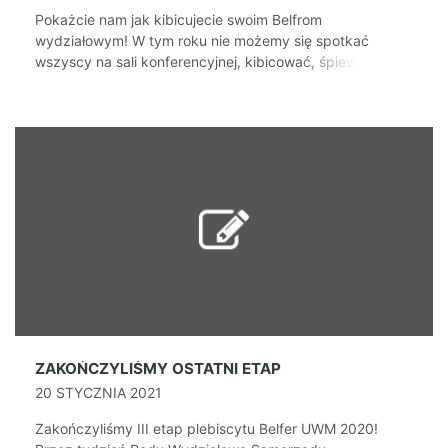
Pokażcie nam jak kibicujecie swoim Belfrom
wydziałowym! W tym roku nie możemy się spotkać
wszyscy na sali konferencyjnej, kibicować, śpiewać oraz
wspierać kandydatów do tytułu Belfra UWM 2020. W
dalszym ciągu Wasi nauczyciele potrzebują od Was
wsparcia! Podczas wieczornej transmisji uroczystej Gali
oraz koncertu Alicji Majewskiej trwać będzie konkurs. Do
wygrania będą nagrody od partnerów […]
ZAKOŃCZYLIŚMY OSTATNI ETAP
20 STYCZNIA 2021
Zakończyliśmy III etap plebiscytu Belfer UWM 2020!