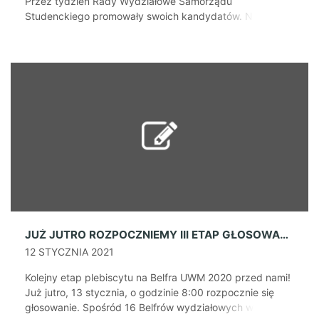
Przez tydzień Rady Wydziałowe Samorządu
Studenckiego promowały swoich kandydatów. Na
stronach samorządów wydziałowych na Facebooku oraz
w innych mediach widzieliśmy najróżniejsze konkursy,
memy, filmy oraz inne posty zachęcające do głosowania.
Wyniki poznamy już 27 stycznia, w środę na Gali Belfra
UWM 2020. W tym roku będzie ona transmitowana […]
JUŻ JUTRO ROZPOCZNIEMY III ETAP GŁOSOWANIA
12 STYCZNIA 2021
Kolejny etap plebiscytu na Belfra UWM 2020 przed nami!
Już jutro, 13 stycznia, o godzinie 8:00 rozpocznie się
głosowanie. Spośród 16 Belfrów wydziałowych wyłoniony