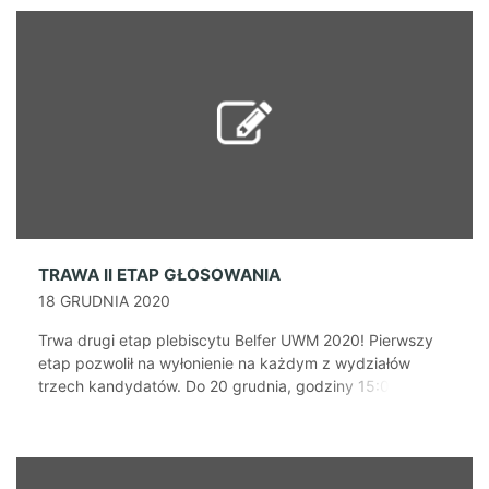
hab. Andrzej Gugołek WBiB - dr hab. Beata Kurowicka
WG - dr inż. Robert Szmit WH - dr hab. [...]
TRAWA II ETAP GŁOSOWANIA
18 GRUDNIA 2020
Trwa drugi etap plebiscytu Belfer UWM 2020! Pierwszy
etap pozwolił na wyłonienie na każdym z wydziałów
trzech kandydatów. Do 20 grudnia, godziny 15:00,
wszyscy studenci mogą oddawać głosy na swojego
faworyta za pośrednictwem strony belfer.uwm.edu.pl.
Głosować można codziennie, jednak każdego dnia
można oddać tylko jeden głos. Do tej pory oddano ponad