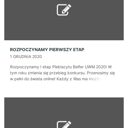
ROZPOCZYNAMY PIERWSZY ETAP
1 GRUDNIA 2020
Rozpoczynamy I etap Plebiscytu Belfer UWM 2020! W
tym roku zmienia się przebieg konkursu. Przenosimy się
w pełni do świata online! Każdy z Was ma możliwość
zgłosić kandydata do tytułu Belfra wydziału 2020!
Kandydatury możecie zgłaszać poprzez stronę:
https://belfer.uwm.edu.pl/zgloszenia/ Zgłoszenie będzie
ważne jeżeli podacie Imię i Nazwisko kandydata, jego
tytuły naukowe, wydział na którym pracuje [...]