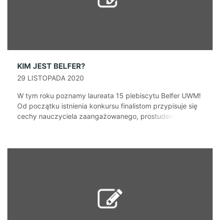
KIM JEST BELFER?
29 LISTOPADA 2020
W tym roku poznamy laureata 15 plebiscytu Belfer UWM!
Od początku istnienia konkursu finalistom przypisuje się
cechy nauczyciela zaangażowanego, prostudenckiego i
pełnego pasji. Jaki jest jeszcze Belfer? Studenci wprost
mówią, że jest to osoba empatyczna i pomocna, która
inspiruje do rozwoju i pogłębiania wiedzy. Zawsze
otwarty, uśmiechnięty i uczciwy, nauczyciel akademicki,
którego nie da się [...]