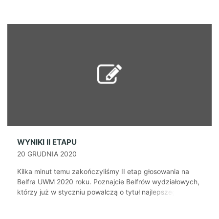
zostanie zwycięzca plebiscytu – Belfer UWM 2020. Przez
tydzień, do środy 20 stycznia, godziny 15:00 każdy
członek społeczności akademickiej Uniwersytetu
Warmińsko-Mazurskiego w Olsztynie będzie mógł oddać
raz dziennie jeden głos na […]
WYNIKI II ETAPU
20 GRUDNIA 2020
Kilka minut temu zakończyliśmy II etap głosowania na
Belfra UWM 2020 roku. Poznajcie Belfrów wydziałowych,
którzy już w styczniu powalczą o tytuł najlepszego
nauczyciela akademickiego Uniwersytetu Warmińsko-
Mazurskiego w Olsztynie w 2020 roku. WBZ - prof. dr